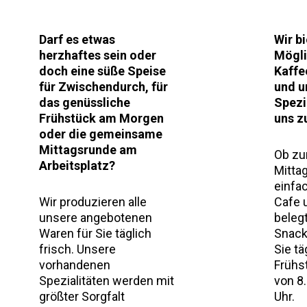
Wir b
Darf es etwas
Mögli
herzhaftes sein oder
Kaffe
doch eine süße Speise
und u
für Zwischendurch, für
Spezi
das genüssliche
uns z
Frühstück am Morgen
oder die gemeinsame
Mittagsrunde am
Ob zu
Arbeitsplatz?
Mitta
einfa
Cafe 
Wir produzieren alle
beleg
unsere angebotenen
Snack
Waren für Sie täglich
Sie t
frisch. Unsere
Frühs
vorhandenen
von 8.
Spezialitäten werden mit
Uhr.
größter Sorgfalt