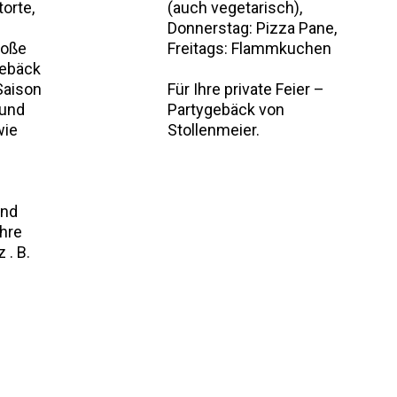
torte,
(auch vegetarisch),
Donnerstag: Pizza Pane,
roße
Freitags: Flammkuchen
gebäck
Saison
Für Ihre private Feier –
 und
Partygebäck von
wie
Stollenmeier.
und
Ihre
 . B.