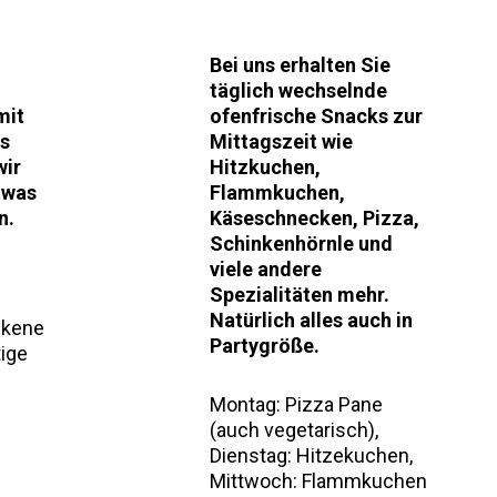
Bei uns erhalten Sie
täglich wechselnde
mit
ofenfrische Snacks zur
es
Mittagszeit wie
wir
Hitzkuchen,
etwas
Flammkuchen,
n.
Käseschnecken, Pizza,
Schinkenhörnle und
viele andere
Spezialitäten mehr.
Natürlich alles auch in
ckene
Partygröße.
ige
Montag: Pizza Pane
(auch vegetarisch),
Dienstag: Hitzekuchen,
Mittwoch: Flammkuchen