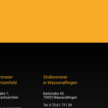
enmeier
Stollenmeier
chsenfeld
in Wasseralfingen
aße 1,
Karlstraße 43,
Fachsenfeld-
73433 Wasseralfingen
Tel.
0 73 61-711 39