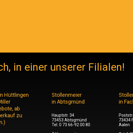
, in einer unserer Filialen!
in Hüttlingen
Stollenmeier
Stoll
iller
in Abtsgmünd
in Fa
ebote, ab
verkauf zu
Hauptstr. 34
Poststr
73453 Abtsgmünd
73434 
n.)
Tel. 0 73 66-92 00 80
Aalen