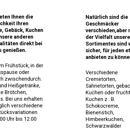
ieten Ihnen die
Natürlich sind die
chkeit Ihren
Geschmäcker
e, Gebäck, Kuchen
verschieden,aber 
nsere anderen
der Vielfalt unser
alitäten direkt bei
Sortimentes sind 
u genießen.
sicher, für jeden 
anbieten zu könne
m Frühstück, in der
gspause oder
Verschiedene
ch zwischendurch.
Cremetorten,
und Heißgetränke,
Sahnetorten, geba
te Brötchen,
Kuchen oder frucht
s. Bei uns erhalten
Kuchen z . B.
äglich verschiedene
Schokocreme,
tücksvariationen
Bienenstich,
00 Uhr bis 12.00
Himbeerkuchen,
Schwarzwälder